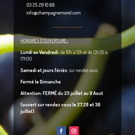
03 25 29 10 88
info@champagnemorel.com
HORAIRES D'OUVERTURE
:
Lundi au Vendredi:
de 10h à 12h et de 13h30 à
17H30
Samedi
et jours fériés
: sur rendez vous
Fermé le Dimanche
A
ttention: FERMÉ du 25 juillet au 9 Aout
(ouvert sur rendez vous le 27,28 et 30
juillet)