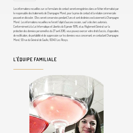
Les informations recueillies sur ce formulaire de contact seront enregistrées dans un fichier informatisé par
le responsable des traitements de Champagne Morel, pour la prise de contact et la relation commerciale
pouvant en découler. Elles seront conservées pendant 3 ans et sont destinées exclusivement à Champagne
Morel. Les informations recueillies ne feront l’objet d’aucune cession, sauf à des tiers autorisés.
Conformément à la Loi Informatique et Libertés du 6 janvier 1978, et au Règlement Général sur la
protection des données personnelles du 27 avril 2016, vous pouvez exercer votre droit d’accès, d’opposition,
de rectification, de portabilité et de suppression sur les données vous concernant, en contactant Champagne
Morel, 93 rue du Général de Gaulle,
10340 Les Riceys.
L'ÉQUIPE FAMILIALE