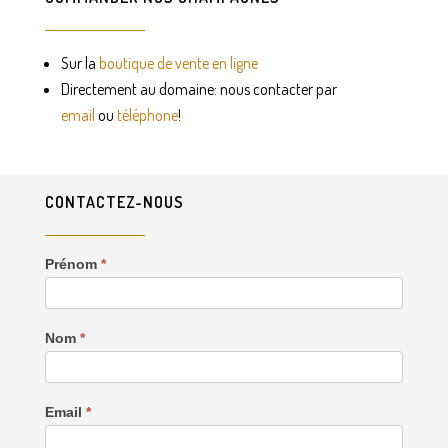
Sur la
boutique de vente en ligne
Directement au domaine: nous contacter par
email
ou
téléphone
!
CONTACTEZ-NOUS
Contactez-
Prénom
*
nous
Nom
*
Email
*