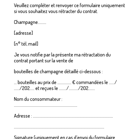
Veuillez compléter et renvoyer ce formulaire uniquement
si vous souhaitez vous rétracter du contrat.
Champagne………
[adresse]
[n° tél, mail]
Je vous notifie par la présente ma rétractation du
contrat portant sur la vente de
bouteilles de champagne détaillé ci-dessous :
… bouteilles au prix de …………… € commandées le ……/
……/202….. et reçues le ……../………./202…….
Nom du consommateur :
…………………………………………………………..
Adresse : …………………………………………………………………………..
…………………………………………………………………………………….
Signature (uniquement en cas d’envoi du formulaire