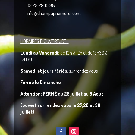
03 25 29 10 88
info@champagnemorel.com
HORAIRES D'OUVERTURE
:
Lundi au Vendredi:
de 10h à 12h et de 13h30 à
17H30
Samedi
et jours fériés
: sur rendez vous
Fermé le Dimanche
A
ttention: FERMÉ du 25 juillet au 9 Aout
(ouvert sur rendez vous le 27,28 et 30
juillet)